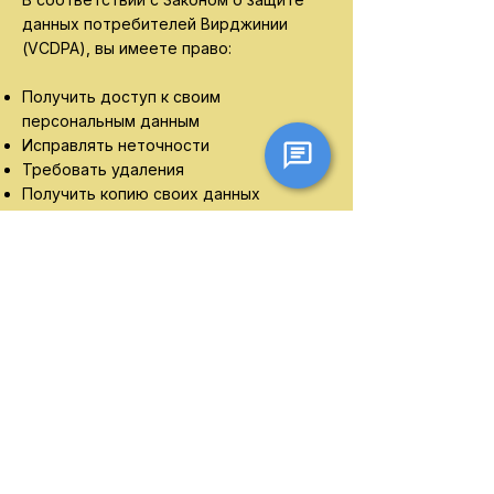
данных потребителей Вирджинии
(VCDPA), вы имеете право:
Получить доступ к своим
персональным данным
Исправлять неточности
Требовать удаления
Получить копию своих данных
Отказаться от целевой рекламы
Жители Колорадо, Коннектикута и Юты
Аналогичные права применяются в
соответствии с их соответствующими
законами о конфиденциальности.
9. Конфиденциальность детей
Наш Сайт не предназначен для детей
младше 13 лет. Мы сознательно не