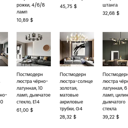
рожки, 4/6/8
штанга
Цена
45,75 $
ламп
Цена
32,68 $
Цена
10,89 $
Постмодерн
Постмодерн
Постмодер
,
люстра чёрно-
люстра-солнце
люстра чёр
латунная, 10
золотая,
латунная, 6
рно-
ламп, дымчатое
матовые
ламп, цили
60
стекло, E14
акриловые
дымчатого
трубки, G4
стекла
Цена
61,00 $
Цена
Цена
28,32 $
39,22 $