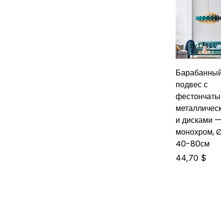
Барабанны
подвес с
фестончат
металличес
и дисками 
монохром, 
40-80см
Цена
44,70 $