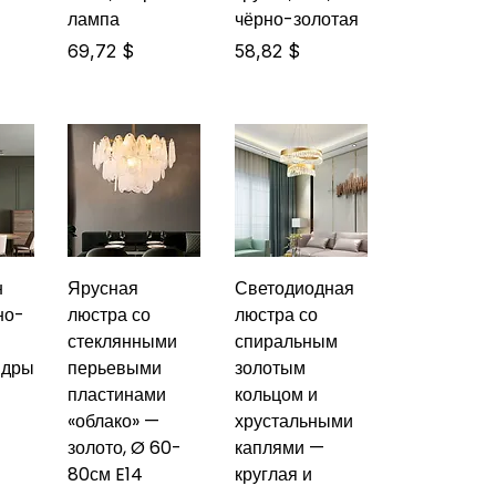
лампа
чёрно-золотая
Цена
Цена
69,72 $
58,82 $
н
Ярусная
Светодиодная
но-
люстра со
люстра со
стеклянными
спиральным
ндры
перьевыми
золотым
пластинами
кольцом и
«облако» —
хрустальными
золото, Ø 60-
каплями —
80см E14
круглая и