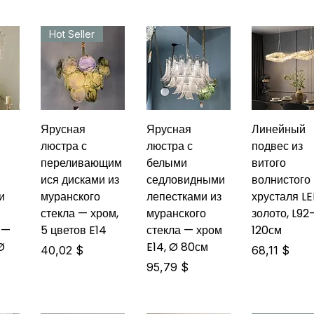
Hot Seller
Ярусная
Ярусная
Линейный
люстра с
люстра с
подвес из
переливающим
белыми
витого
ися дисками из
седловидными
волнистого
и
муранского
лепестками из
хрусталя L
стекла — хром,
муранского
золото, L92
 —
5 цветов E14
стекла — хром
120см
Ø
E14, Ø 80см
Цена
Цена
40,02 $
68,11 $
Цена
95,79 $