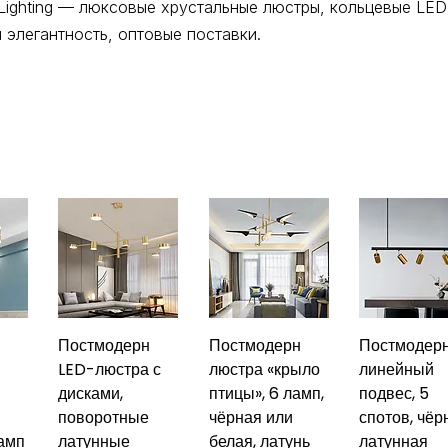
Lighting — люксовые хрустальные люстры, кольцевые LE
 элегантность, оптовые поставки.
Постмодерн
Постмодерн
Постмодер
LED-люстра с
люстра «крыло
линейный
дисками,
птицы», 6 ламп,
подвес, 5
поворотные
чёрная или
спотов, чёр
ламп
латунные
белая, латунь
латунная