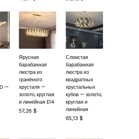
Ярусная
Слоистая
барабанная
барабанная
люстра из
люстра из
гранёного
квадратных
ED —
хрусталя —
хрустальных
-
золото, круглая
кубов — золото,
и линейная E14
круглая и
линейная
Цена
57,26 $
Цена
65,13 $