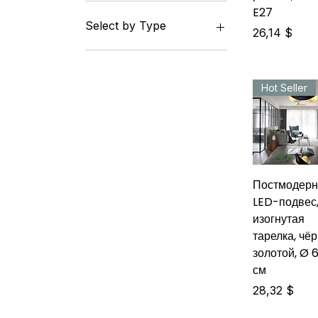
E27
Select by Type
Цена
26,14 $
Ceiling Lights
Chandeliers
Pendant Lights
Hot Seller
Wall Lamps
Постмодерн
LED-подвес
изогнутая
тарелка, чё
золотой, Ø 
см
Цена
28,32 $