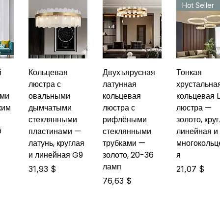
Hot Seller
й
Кольцевая
Двухъярусная
Тонкая
люстра с
латунная
хрустальна
ыми
овальными
кольцевая
кольцевая 
ким
дымчатыми
люстра с
люстра —
—
стеклянными
рифлёными
золото, круг
Ø
пластинами —
стеклянными
линейная и
латунь, круглая
трубками —
многокольц
и линейная G9
золото, 20-36
я
ламп
Цена
Цена
31,93 $
21,07 $
Цена
76,63 $