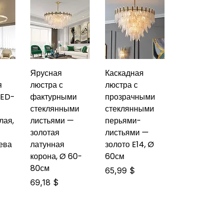
Ярусная
Каскадная
я
люстра с
люстра с
LED-
фактурными
прозрачными
стеклянными
стеклянными
лая,
листьями —
перьями-
золотая
листьями —
ева
латунная
золото E14, Ø
корона, Ø 60-
60см
80см
Цена
65,99 $
Цена
69,18 $