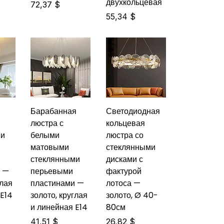
двухкольцевая
Цена
72,37 $
Цена
55,34 $
Барабанная
Светодиодная
люстра с
кольцевая
ми
белыми
люстра со
матовыми
стеклянными
стеклянными
дисками с
и —
перьевыми
фактурой
глая
пластинами —
лотоса —
 E14
золото, круглая
золото, Ø 40-
и линейная E14
80см
Цена
Цена
41,51 $
26,82 $