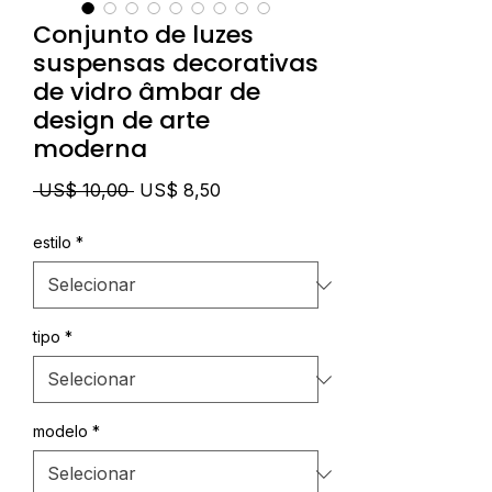
Conjunto de luzes
suspensas decorativas
de vidro âmbar de
design de arte
moderna
Preço
Preço
 US$ 10,00 
US$ 8,50
normal
promocional
estilo
*
tipo
*
modelo
*