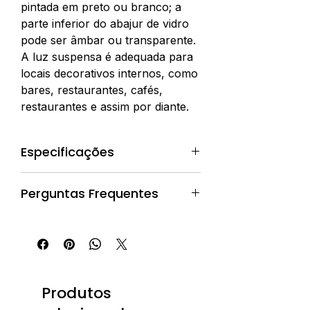
pintada em preto ou branco; a
parte inferior do abajur de vidro
pode ser âmbar ou transparente.
A luz suspensa é adequada para
locais decorativos internos, como
bares, restaurantes, cafés,
restaurantes e assim por diante.
Especificações
Lugar de origem: Guangdong,
Perguntas Frequentes
China
Marca: Masodeco
Pedidos e Compras
Número do modelo: P-BL009 / A
/ B / C / D
P: Como fazer um pedido?
Tipo: nórdico
R: Você pode entrar em contato
Material: Vidro
conosco para fazer um pedido
Produtos
Aplicação: Residencial
através dos seguintes métodos: