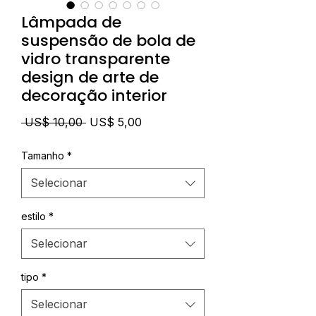
Lâmpada de
suspensão de bola de
vidro transparente
design de arte de
decoração interior
Preço
Preço
 US$ 10,00 
US$ 5,00
normal
promocional
Tamanho
*
Selecionar
estilo
*
Selecionar
tipo
*
Selecionar