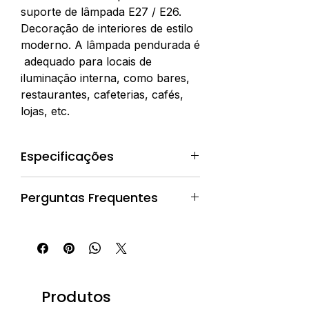
suporte de lâmpada E27 / E26.
Decoração de interiores de estilo
moderno. A lâmpada pendurada é
adequado para locais de
iluminação interna, como bares,
restaurantes, cafeterias, cafés,
lojas, etc.
Especificações
Lugar de origem: Guangdong,
Perguntas Frequentes
China
Marca: Masodeco
Pedidos e Compras
Número do modelo: P-BL007
Tipo: nórdico
P: Como fazer um pedido?
Material: Vidro
R: Você pode entrar em contato
Aplicação: Residencial
conosco para fazer um pedido
Produtos
Fonte de luz: LED