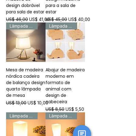
design dobrável
para a sala de
para sala de estar
estar
Preço normal
Preço promocional
Preço normal
Preço promocional
US$ 46,00
US$ 41,00
US$ 45,00
US$ 40,00
Lâmpada de mesa
Lâmpada de mesa
Mesa de madeira
Abajur de madeira
nórdica cadeira
moderno em
de balanço design
formato de
quarto lâmpada
animal com
de mesa
design de
cabeceira
Preço normal
Preço promocional
US$ 13,00
US$ 10,00
Preço normal
Preço promocional
US$ 8,50
US$ 5,50
Lâmpada de mesa
Lâmpada de mesa