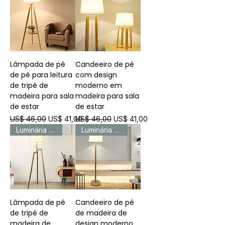
Lâmpada de pé
Candeeiro de pé
de pé para leitura
com design
de tripé de
moderno em
madeira para sala
madeira para sala
de estar
de estar
Preço normal
Preço promocional
Preço normal
Preço promocional
US$ 46,00
US$ 41,00
US$ 46,00
US$ 41,00
Luminária de piso
Luminária de piso
Lâmpada de pé
Candeeiro de pé
de tripé de
de madeira de
madeira de
design moderno