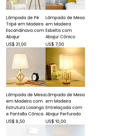
Lâmpada de Pé
Lâmpada de Mesa
Tripé em Madeira
em Madeira
Escandinava com
Esbelta com
Abajur
Abajur Cônico
Preço
Preço
US$ 31,00
US$ 7,00
Lâmpada de Mesa
Lâmpada de Mesa
em Madeira com
em Madeira
Estrutura Losango
Entrelaçada com
e Pantalla Cônica
Abajur Perfurado
Preço
Preço
US$ 8,50
US$ 10,00