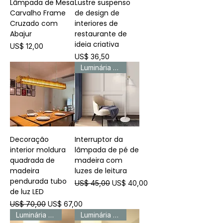
Lâmpada de Mesa
Lustre suspenso
Carvalho Frame
de design de
Cruzado com
interiores de
Abajur
restaurante de
ideia criativa
Preço
US$ 12,00
Preço
US$ 36,50
Luminária de piso
Decoração
Interruptor da
interior moldura
lâmpada de pé de
quadrada de
madeira com
madeira
luzes de leitura
pendurada tubo
Preço normal
Preço promocional
US$ 45,00
US$ 40,00
de luz LED
Preço normal
Preço promocional
US$ 70,00
US$ 67,00
Luminária de piso
Luminária de piso