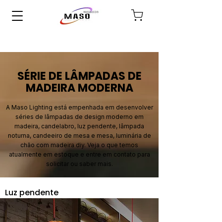
SÉRIE DE LÂMPADAS DE
MADEIRA MODERNA
A Maso Lighting está empenhada em desenvolver
séries de lâmpadas de design moderno em
madeira, candelabro, luz pendente, lâmpada
noturna, candeeiro de mesa e mesa, luminária de
chão com madeira diy. Veja o que temos
atualmente em estoque e entre em contato para
solicitar ou saber mais.
Luz pendente