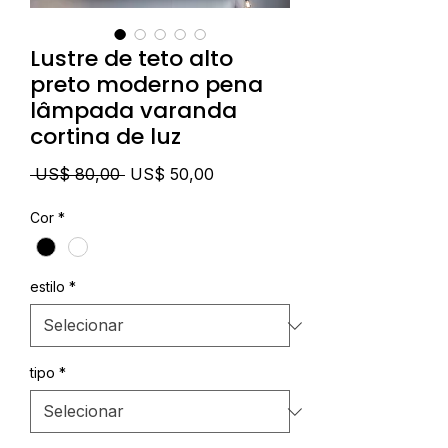
Lustre de teto alto
preto moderno pena
lâmpada varanda
cortina de luz
Preço
Preço
 US$ 80,00 
US$ 50,00
normal
promocional
Cor
*
estilo
*
tipo
*