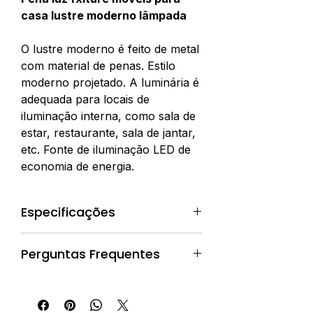
casa lustre moderno lâmpada
O lustre moderno é feito de metal
com material de penas. Estilo
moderno projetado. A luminária é
adequada para locais de
iluminação interna, como sala de
estar, restaurante, sala de jantar,
etc. Fonte de iluminação LED de
economia de energia.
Especificações
Lugar de origem: China
Perguntas Frequentes
Marca: MASO
Modelo Número: P-YM006
Pedidos e Compras
Tipo: Europeu
Material: metal