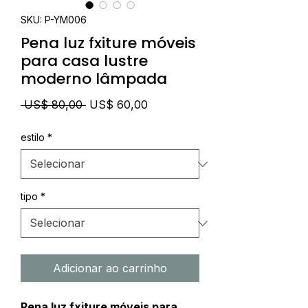
SKU: P-YM006
Pena luz fxiture móveis
para casa lustre
moderno lâmpada
Preço
Preço
 US$ 80,00 
US$ 60,00
normal
promocional
estilo
*
tipo
*
Adicionar ao carrinho
Pena luz fxiture móveis para