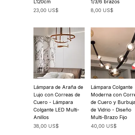
L120cm
1/3/6 brazos
Precio
Precio
23,00 US$
8,00 US$
Lámpara de Araña de
Lámpara Colgante
Lujo con Correas de
Moderna con Corr
Cuero - Lámpara
de Cuero y Burbuj
Colgante LED Multi-
de Vidrio - Diseño
Anillos
Multi-Brazo Fijo
Precio
Precio
38,00 US$
40,00 US$