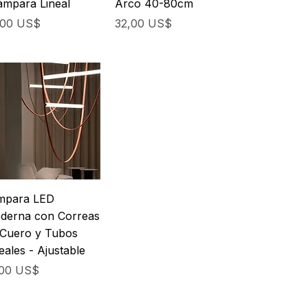
ámpara Lineal
Arco 40-80cm
cio
Precio
,00 US$
32,00 US$
mpara LED
derna con Correas
 Cuero y Tubos
eales - Ajustable
cio
,00 US$