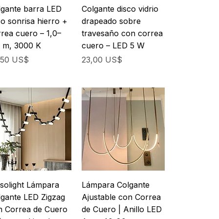
lgante barra LED
Colgante disco vidrio
o sonrisa hierro +
drapeado sobre
rea cuero – 1,0–
travesaño con correa
0 m, 3000 K
cuero – LED 5 W
cio
Precio
,50 US$
23,00 US$
solight Lámpara
Lámpara Colgante
lgante LED Zigzag
Ajustable con Correa
n Correa de Cuero
de Cuero | Anillo LED