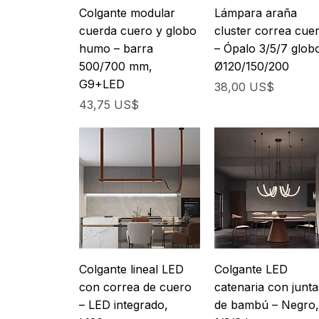
Colgante modular
Lámpara araña
cuerda cuero y globo
cluster correa cue
humo – barra
– Ópalo 3/5/7 glob
500/700 mm,
Ø120/150/200
G9+LED
Precio
38,00 US$
Precio
43,75 US$
Colgante lineal LED
Colgante LED
con correa de cuero
catenaria con junta
– LED integrado,
de bambú – Negro