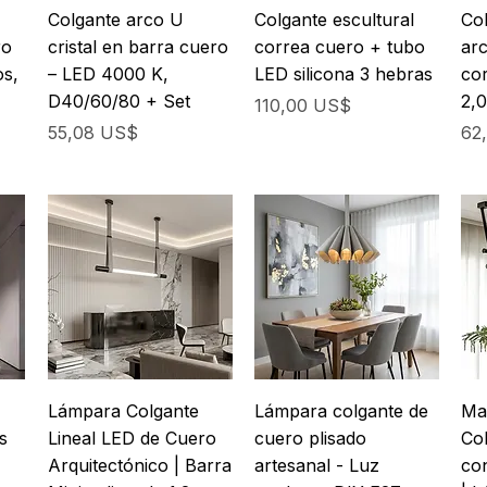
Colgante arco U
Colgante escultural
Co
ro
cristal en barra cuero
correa cuero + tubo
arc
os,
– LED 4000 K,
LED silicona 3 hebras
cor
D40/60/80 + Set
2,
Precio
110,00 US$
Precio
Pre
55,08 US$
62
Lámpara Colgante
Lámpara colgante de
Ma
s
Lineal LED de Cuero
cuero plisado
Co
,
Arquitectónico | Barra
artesanal - Luz
co