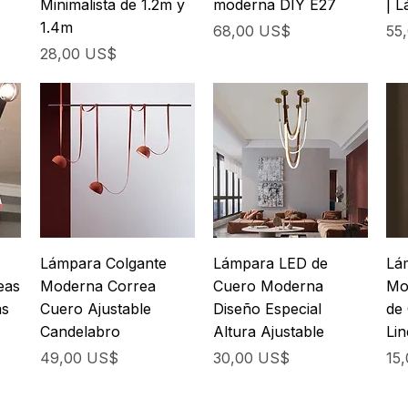
Minimalista de 1.2m y
moderna DIY E27
| L
1.4m
Precio
Pre
68,00 US$
55
Precio
28,00 US$
Lámpara Colgante
Lámpara LED de
Lá
eas
Moderna Correa
Cuero Moderna
Mo
as
Cuero Ajustable
Diseño Especial
de
Candelabro
Altura Ajustable
Lin
Precio
Precio
Pre
49,00 US$
30,00 US$
15