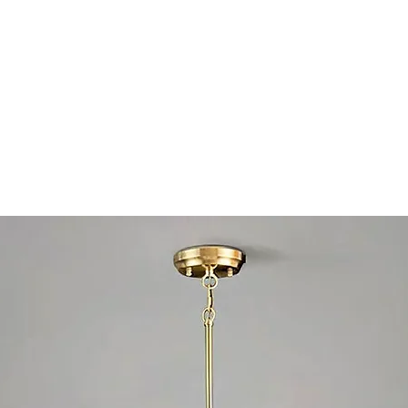
 von 3-5 Werktagen
se 1-2 Wochen je nach Bestellmenge (1000+ Stück)
ie? Wie lange ist die Lieferzeit?
NT usw., normalerweise 3-7 Werktage
llungen, Zeit variiert je nach Zielort
w., 1-3 Werktage
?
achtgewicht, Volumen, Zielort und gewählter Logistikmetho
ereitstellen.