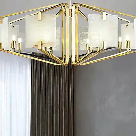
en Ihrer spezifischen Bedürfnisse und technischen Anfor
nes detaillierten Angebots einschließlich Produktspezifikati
sterqualität und -spezifikationen
ung eines formellen Kaufvertrags
anung mit regelmäßigen Fortschrittsupdates
ätsinspektion abgeschlossen vor Versandanordnung
ogo-Anpassungsmethoden:
und andere Verfahren
r der Produktion bereit
tigung bereitstellen