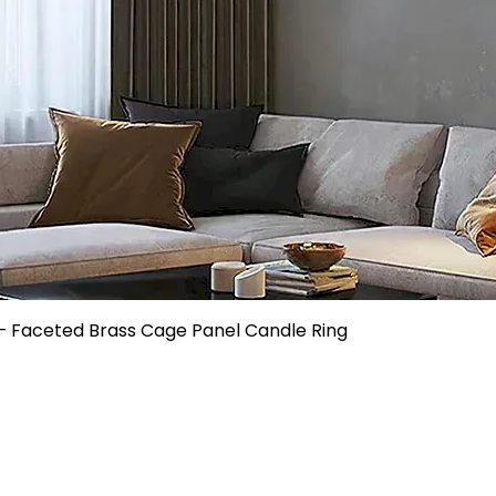
trollsystem etabliert:
e Qualitätsprüfung bevor jede Charge das Werk verlässt
ontrolliert innerhalb 0,2%
oduktionsqualitätsaufzeichnungen etabliert
?
arantie für alle Produkte.
robleme?
qualitätskontrolle zur Problembeseitigung an der Quelle
me während der Garantiezeit bieten wir kostenlose Lösunge
tsprobleme bieten wir Rückgabe-/Umtauschservice oder 
sfeedback-Mechanismus für kontinuierliche Produktqualitäts
– Faceted Brass Cage Panel Candle Ring
hes Team, das bietet:
endungsführung