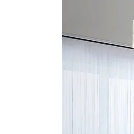
1. Anforderungskommunikation - Versteh
2. Angebotsbestätigung - Bereitstellung ei
3. Musterbestätigung - Kunde bestätigt Mu
4. Vertragsunterzeichnung - Unterzeichn
5. Produktionsanordnung - Produktionspl
6. Qualitätskontrolle & Versand - Qualit
Anpassungsdienstleistungen
F: Können Sie Produktlogos anpassen?
A: Ja. Wir unterstützen verschiedene L
• Siebdruck, Lasergravur, Etikettierung 
• Bitte stellen Sie Logo-Designdateien vo
• Wir werden Logo-Effektmuster zur Bestä
Qualitätssicherung
F: Wie gewährleisten Sie Produktqualität?