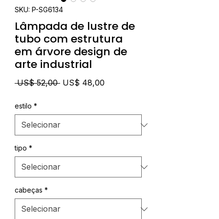
SKU: P-SG6134
Lâmpada de lustre de
tubo com estrutura
em árvore design de
arte industrial
Preço
Preço
 US$ 52,00 
US$ 48,00
normal
promocional
estilo
*
tipo
*
cabeças
*