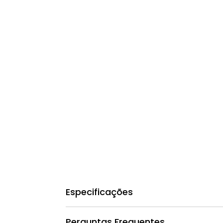
Especificações
Lugar de origem: Guangdong, China
Perguntas Frequentes