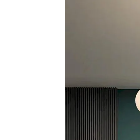
Processo de Pedido
P: Qual é o processo de pedido?
R: Nosso processo padrão de pedido:
1. Comunicação de Requisitos - Entender 
2. Confirmação de Cotação - Fornecer co
3. Confirmação de Amostra - Cliente conf
4. Assinatura de Contrato - Assinar cont
5. Arranjo de Produção - Organizar prod
6. Controle de Qualidade e Envio - Inspe
Serviços de Personalização
P: Vocês podem personalizar logos de p
R: Sim. Apoiamos vários métodos de pers
• Serigrafia, gravação a laser, etiquetag
• Por favor forneça arquivos de design 
• Forneceremos amostras de efeito de l