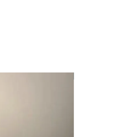
pedidos de amostras mistas. Taxas de
es quantidades.
 1000 peças)
New
scolhido. Forneceremos estimativas