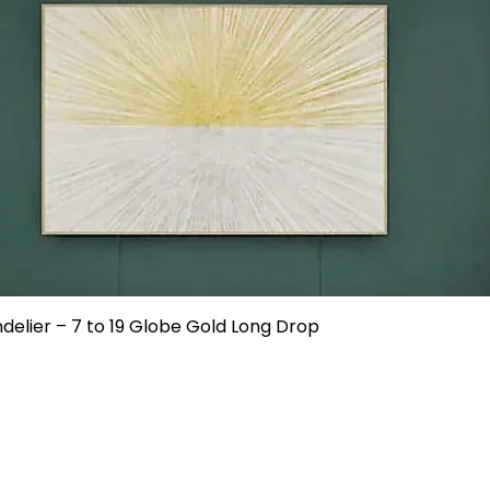
produto?
de controle de qualidade:
de qualidade abrangentes antes de cada lote sair da fábrica
s do produto controlada dentro de 0,2%
s completos de qualidade de produção estabelecidos
pós-venda?
idade de 2 anos para todos os produtos.
ualidade do produto?
:
delier – 7 to 19 Globe Gold Long Drop
 de qualidade de produção para eliminar problemas na font
lidade durante o período de garantia, fornecemos soluçõe
qualidade de lote, fornecemos serviço de devolução/troca
ack de qualidade estabelecido para otimização contínua d