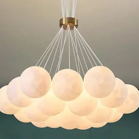
suas necessidades específicas e requisitos técnicos
tação detalhada incluindo especificações do produto e te
irma qualidade e especificações da amostra
rato formal de compra
ução com atualizações regulares de progresso
ção de qualidade concluída antes do arranjo de envio
rodutos?
onalização de logo:
em e outros processos
de logo antes da produção
ogo para confirmação