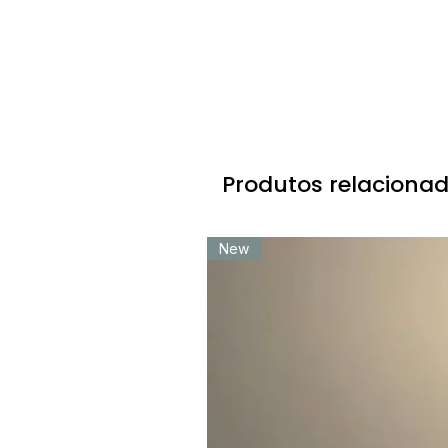
Certificação: CE \ UL \ SAA \ VDE
R: Absolutamente. Recebemos clientes par
Bulbo: excluído
amostras e custos de envio são suportad
Embalagem: Embalagem-exportação pad
P: Quanto tempo leva a produção de amo
Tamanho: 40cm
R:
• Amostras existentes: Enviadas dentro de
• Amostras personalizadas: 7-10 dias útei
• Produção em massa: Geralmente leva 1
Produtos relaciona
Logística e Entrega
New
P: Quais métodos de envio vocês apoiam
R: Fornecemos múltiplas opções logística
• Serviços expressos: DHL, UPS, FedEx, T
• Frete marítimo/aéreo: Adequado para p
• Logística doméstica: SF Express, Deppon,
P: Como o custo de envio é calculado?
R: Custos de envio são calculados basead
detalhadas de envio em nossa cotação.