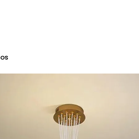
a solicitar amostras para testes de qualidade e apoiamos 
os pelo cliente e podem ser deduzidos de pedidos em grand
rão
stras?
 3-5 dias úteis
s
-2 semanas dependendo da quantidade do pedido (mais de
dos
? Qual é o tempo de entrega?
s:
NT, etc., geralmente 3-7 dias úteis
edidos grandes, tempo varia conforme o destino
 etc., 1-3 dias úteis
os no peso da carga, volume, destino e método logístico e