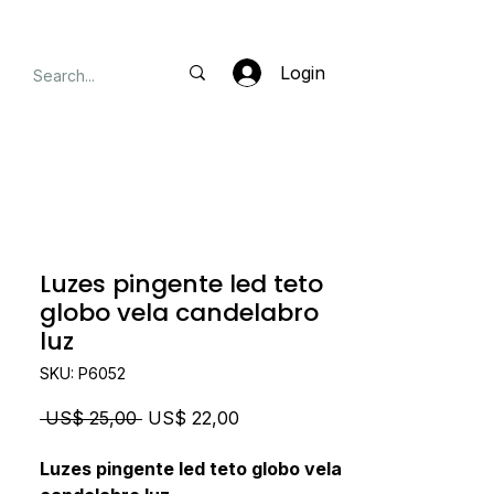
Login
Luzes pingente led teto
globo vela candelabro
luz
SKU: P6052
Preço
Preço
 US$ 25,00 
US$ 22,00
normal
promocional
Luzes pingente led teto globo vela