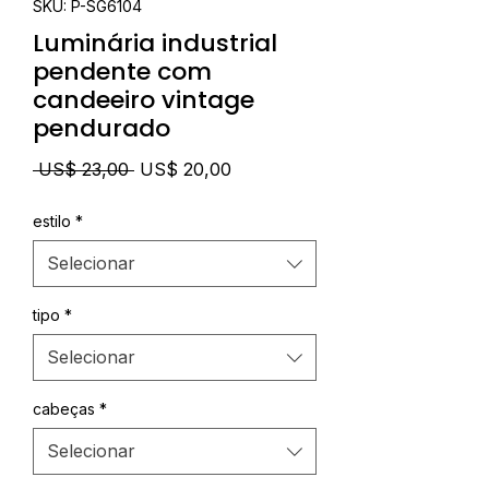
SKU: P-SG6104
Luminária industrial
pendente com
candeeiro vintage
pendurado
Preço
Preço
 US$ 23,00 
US$ 20,00
normal
promocional
estilo
*
Selecionar
tipo
*
Selecionar
cabeças
*
Selecionar