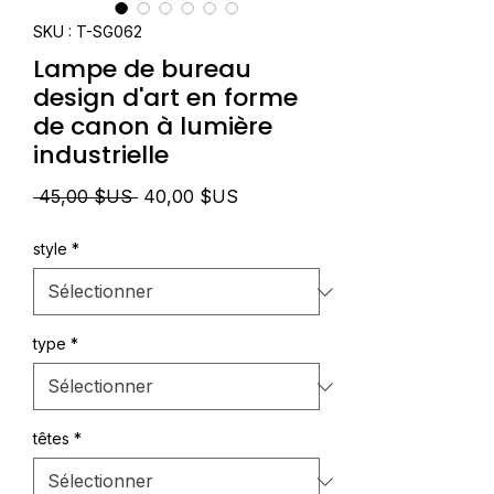
SKU : T-SG062
Lampe de bureau
design d'art en forme
de canon à lumière
industrielle
Prix
Prix
 45,00 $US 
40,00 $US
original
promotionnel
style
*
type
*
têtes
*