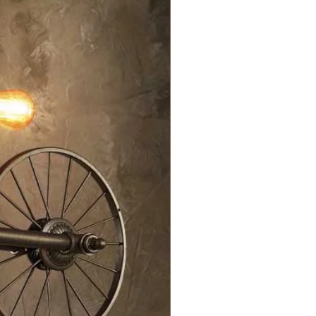
 la méthode logistique choisie. Nous
 livraison
sion