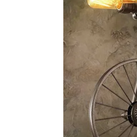
• Services express: DHL, UPS, FedEx, TN
• Fret maritime/aérien: Adapté aux grand
• Logistique domestique: SF Express, Dep
Q: Comment le coût d'expédition est-il ca
R: Les coûts d'expédition sont calculés se
fournirons des estimations d'expédition dé
Processus de Commande
Q: Quel est le processus de commande?
R: Notre processus de commande standa
1. Communication des Exigences - Compre
2. Confirmation du Devis - Fournir un devis 
3. Confirmation d'Échantillon - Le client co
4. Signature de Contrat - Signer un contr
5. Arrangement de Production - Organiser
6. Contrôle Qualité et Expédition - Inspe