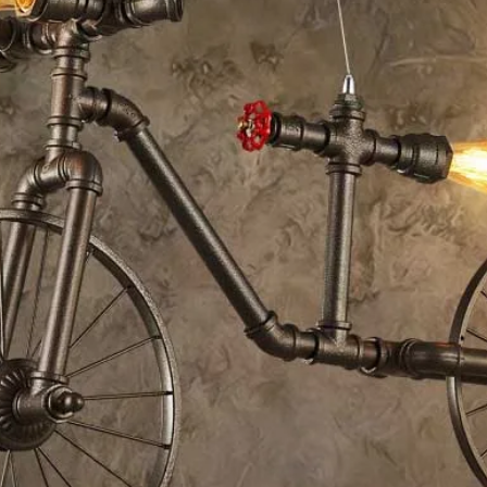
T, etc., généralement 3-7 jours ouvrables
es commandes, le temps varie selon la destination
pon, etc., 1-3 jours ouvrables
lculé?
lon le poids de la marchandise, le volume, la destination et
taillées dans notre devis.
rd:
ndre vos besoins spécifiques et exigences techniques
détaillé incluant les spécifications du produit et le délai de
nfirme la qualité et les spécifications de l'échantillon
at d'achat formel
 la production avec des mises à jour régulières de progres
ction qualité complétée avant l'arrangement d'expédition