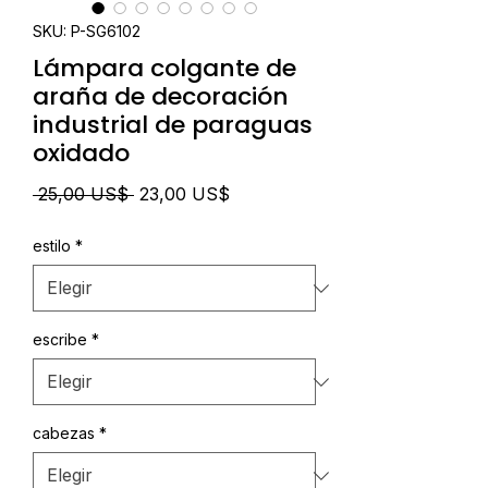
SKU: P-SG6102
Lámpara colgante de
araña de decoración
industrial de paraguas
oxidado
Precio
Precio
 25,00 US$ 
23,00 US$
de
estilo
*
oferta
escribe
*
cabezas
*