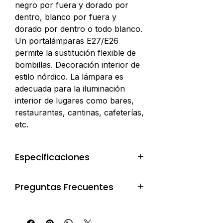
negro por fuera y dorado por
dentro, blanco por fuera y
dorado por dentro o todo blanco.
Un portalámparas E27/E26
permite la sustitución flexible de
bombillas. Decoración interior de
estilo nórdico. La lámpara es
adecuada para la iluminación
interior de lugares como bares,
restaurantes, cantinas, cafeterías,
etc.
Especificaciones
Lugar de origen: China
Preguntas Frecuentes
Nombre de la marca:Masodeco
Número de modelo:P4080
Pedidos y Compras
Tipo:Moderno