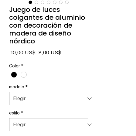
Juego de luces
colgantes de aluminio
con decoración de
madera de diseño
nórdico
Precio
Precio
 10,00 US$ 
8,00 US$
de
Color
*
oferta
modelo
*
estilo
*