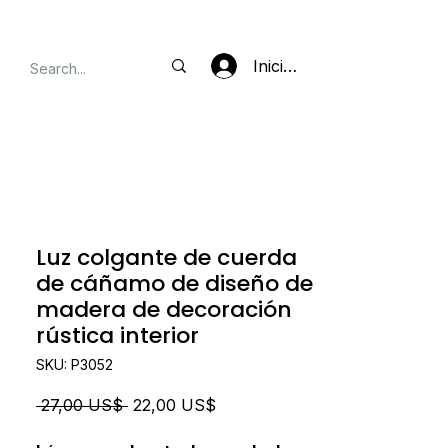
Iniciar sesión
Luz colgante de cuerda
de cáñamo de diseño de
madera de decoración
rústica interior
SKU: P3052
Precio
Precio
 27,00 US$ 
22,00 US$
de