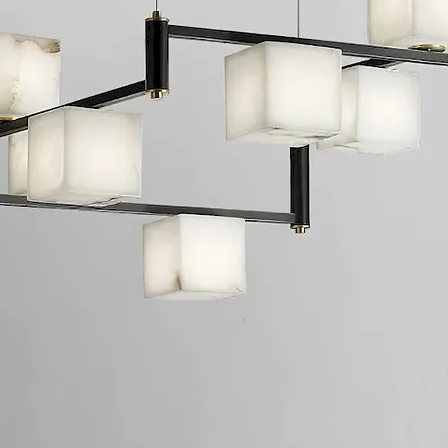
didos grandes, el tiempo varía según el destino
, etc., 1-3 días laborables
os en el peso de la carga, volumen, destino y método logí
ra cotización.
sus necesidades específicas y requisitos técnicos
onar cotización detallada incluyendo especificaciones del 
onfirma la calidad y especificaciones de la muestra
formal de compra
oducción con actualizaciones regulares de progreso
n de calidad completada antes del arreglo de envío