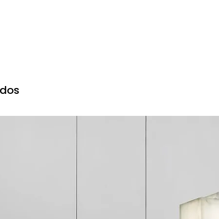
nales de OEM y ODM. Podemos personalizar productos según
or encargo
, personalización de empaque, etc.
los clientes para solicitar muestras para pruebas de cali
tos de envío son asumidos por el cliente y pueden ser dedu
ados
e muestras?
 3-5 días laborables
orables
-2 semanas dependiendo de la cantidad del pedido (más d
to tiempo es el tiempo de entrega?
ísticas:
T, etc., usualmente 3-7 días laborables