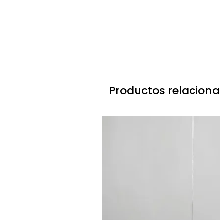
R: Sí, proporcionamos servicios profesio
Servicio de soluciones de iluminación: p
diseño de apariencia, ajuste de funciones
Eficacia luminosa (lm/w): 100
Certificación: CE RoHS UL
Muestras y Pruebas
Voltaje: 110-240V
Estilo:Vintage decorativo
P: ¿Puedo solicitar muestras?
Embalaje: Espuma + Cartón
R: Absolutamente. Damos la bienvenida a 
Garantía: 2 años
mixtas. Las tarifas de muestras y los cos
Productos relacion
Portalámparas:E26/E27
P: ¿Cuánto tiempo toma la producción d
Bombilla: Excluida
R:
OEM/ODM: disponible
• Muestras existentes: Enviadas dentro de
• Muestras personalizadas: 7-10 días lab
• Producción en masa: Usualmente toma 1
Logística y Entrega
P: ¿Qué métodos de envío apoyan? ¿Cuán
R: Proporcionamos múltiples opciones log
• Servicios express: DHL, UPS, FedEx, TN