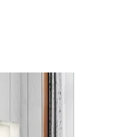
 los requisitos del cliente, incluyendo
dad y apoyamos pedidos de muestras
cidos de pedidos al por mayor.
New
e 1000 piezas)