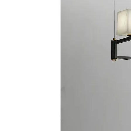
• Flete marítimo/aéreo: Adecuado para pe
• Logística doméstica: SF Express, Deppon
P: ¿Cómo se calcula el costo de envío?
R: Los costos de envío se calculan basad
estimaciones detalladas de envío en nuest
Proceso de Pedido
P: ¿Cuál es el proceso de pedido?
R: Nuestro proceso estándar de pedido:
1. Comunicación de Requisitos - Entender 
2. Confirmación de Cotización - Proporci
3. Confirmación de Muestra - El cliente c
4. Firma de Contrato - Firmar contrato 
5. Arreglo de Producción - Organizar pr
6. Control de Calidad y Envío - Inspecció
Servicios de Personalización