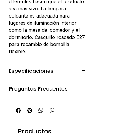
diferentes hacen que el producto
sea más vivo. La lámpara
colgante es adecuada para
lugares de iluminación interior
como la mesa del comedor y el
dormitorio. Casquillo roscado E27
para recambio de bombilla
flexible.
Especificaciones
Lugar de origen: Guangdong,
Preguntas Frecuentes
China
Nombre de la marca:Masodeco
Pedidos y Compras
Número de modelo:MZ8610
Tipo: estilo Wabi-sabi
P: ¿Cómo realizar un pedido?
Material: fibra de vidrio.
R: Puede contactarnos para
Aplicación:Residencial, sala de
realizar un pedido a través de los
Productos