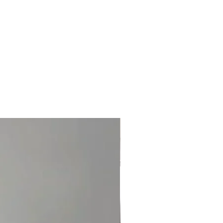
 kleiner Eingang. Hängt mit niedriger bis
en Ein/Aus-Dimmer für volle Nachttisch-
e Kabelabhängung. Kabellänge kann vor
 Innenbereich — IP20.
tzungen. Kontaktieren Sie unser
nternationale Kunden: E-Mail empfohlen