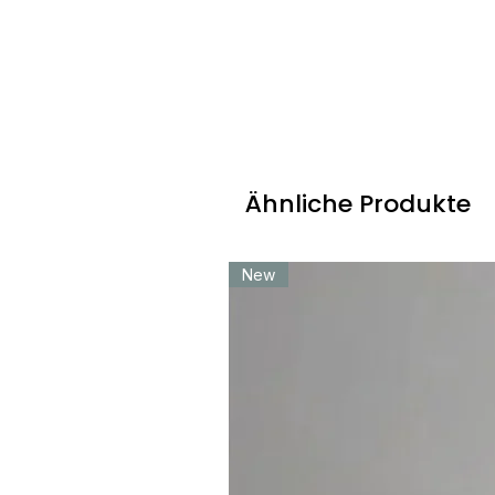
A5: Nachttisch (Ersatz für Nachttischleuc
mittlerer Abhängung an einem einzelnen 
Kontrolle.
F6: Wie wird sie installiert?
A6: Direktverdrahtung an Decken-Anschl
Ort gekürzt werden. Montagematerial enth
Ähnliche Produkte
F7: Kann ich direkt über masolighting.c
A7: Die Website akzeptiert keine Online-
Vertriebsteam für genaue Preise und ein 
New
F8: Wie gebe ich eine Bestellung auf?
A8: E-Mail info@masolighting.com | Wha
für vollständiges Angebot mit Spezifikat