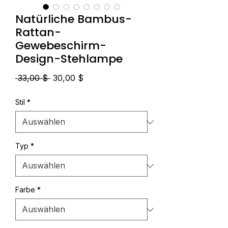
Natürliche Bambus-
Rattan-
Gewebeschirm-
Design-Stehlampe
Standardpreis
Sale-
 33,00 $ 
30,00 $
Preis
Stil
*
Typ
*
Farbe
*