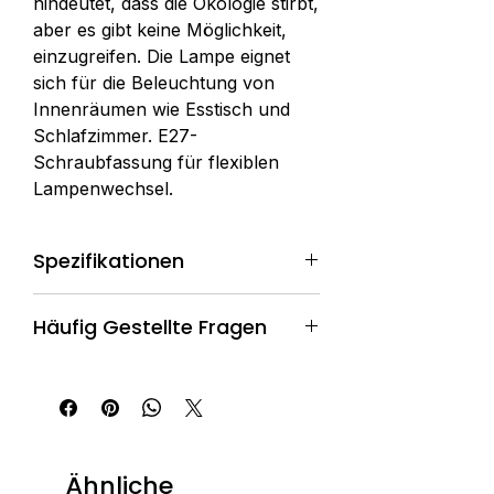
hindeutet, dass die Ökologie stirbt,
aber es gibt keine Möglichkeit,
einzugreifen. Die Lampe eignet
sich für die Beleuchtung von
Innenräumen wie Esstisch und
Schlafzimmer. E27-
Schraubfassung für flexiblen
Lampenwechsel.
Spezifikationen
Herkunftsort: Guangdong, China
Häufig Gestellte Fragen
Markenname: Masodeco
Modellnummer: MZ8601
Bestellung & Einkauf
Typ: Wabi-Sabi-Stil
Material: Fiberglas
F: Wie kann ich eine Bestellung
Anwendung: Wohnen,
aufgeben?
Wohnzimmer, Schlafzimmer,
A: Sie können uns über folgende
Ähnliche
Esszimmer, Bar, Kanal,