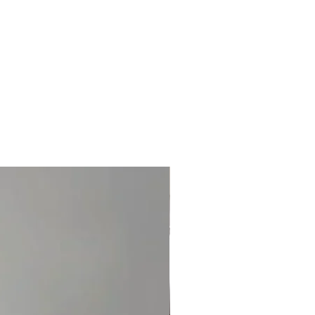
rstellbare Schnur. Die Schnur kann vor
tzungen. Kontaktieren Sie unser
nternationale Kunden: E-Mail empfohlen