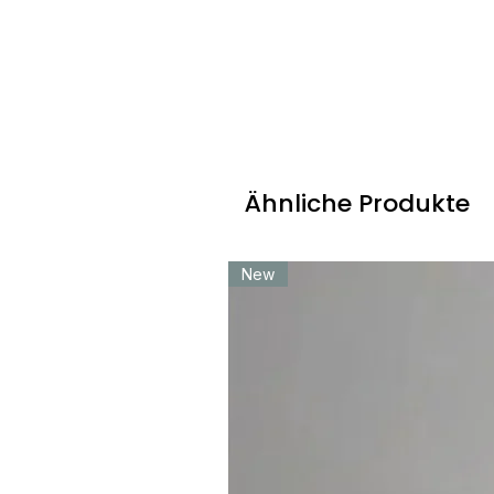
F6: Wie wird sie installiert?
A6: Deckenmontage, Direktverdrahtung an
Ort gekürzt werden. Nur Innenbereich — I
F7: Kann ich direkt über masolighting.c
A7: Die Website akzeptiert keine Online-
Vertriebsteam für genaue Preise und ein 
Ähnliche Produkte
F8: Wie gebe ich eine Bestellung auf?
A8: E-Mail info@masolighting.com | Wha
New
für vollständiges Angebot mit Spezifikat