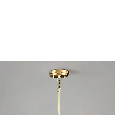
 eine Anschlussdose über eine kleine Rosette und eine ve
P20. Installation durch einen Elektriker empfohlen.
om bestellen?
Bestellungen. Die angezeigten Versandkosten sind nur Schä
formelles Angebot.
tsApp +86 13702469807 | Anfrageformular | Online-Chat. I
ionen und Versand.