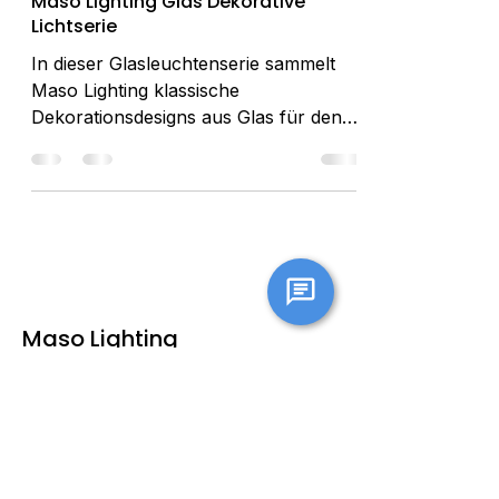
Maso Lighting Glas Dekorative
Lichtserie
In dieser Glasleuchtenserie sammelt
Maso Lighting klassische
Dekorationsdesigns aus Glas für den
Innenbereich. Durch verschiedene
Formen...
Maso Lighting
Über uns
Produkte
Häufige Fragen
Werksführung
Kontakt
Neuigkeiten
Urheberrechtshinweis, AGB &
Haftungsauss