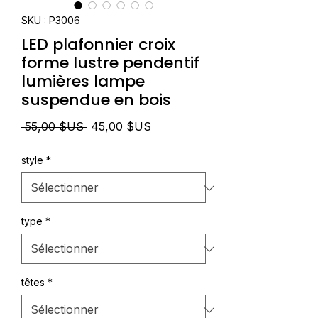
SKU : P3006
LED plafonnier croix
forme lustre pendentif
lumières lampe
suspendue en bois
Prix
Prix
 55,00 $US 
45,00 $US
original
promotionnel
style
*
type
*
têtes
*