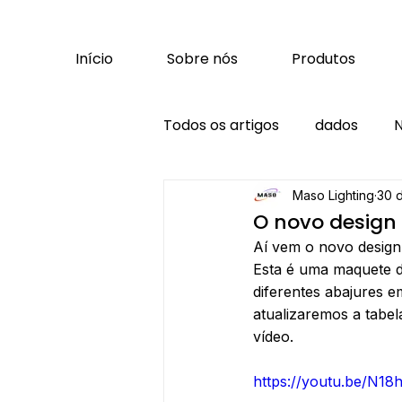
Início
Sobre nós
Produtos
Todos os artigos
dados
N
Maso Lighting
30 
O novo design 
Aí vem o novo design
Esta é uma maquete d
diferentes abajures e
atualizaremos a tabel
vídeo.
https://youtu.be/N1