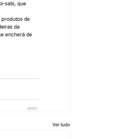
-sabi, que 
s produtos de 
eiras da 
se encherá de 
Ver tudo