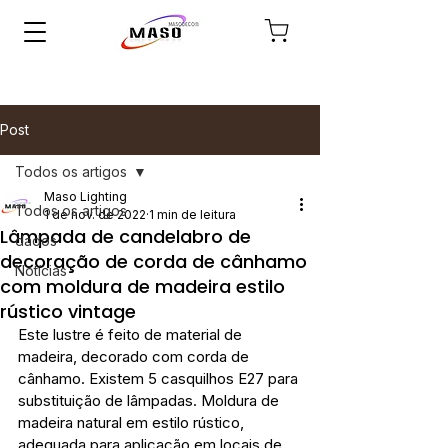
Post
Todos os artigos
Maso Lighting
Todos os artigos
1 de nov. de 2022
1 min de leitura
Lâmpada de candelabro de
dados
decoração de corda de cânhamo
Notícias
com moldura de madeira estilo
rústico vintage
Este lustre é feito de material de 
madeira, decorado com corda de 
cânhamo. Existem 5 casquilhos E27 para 
substituição de lâmpadas. Moldura de 
madeira natural em estilo rústico, 
adequada para aplicação em locais de 