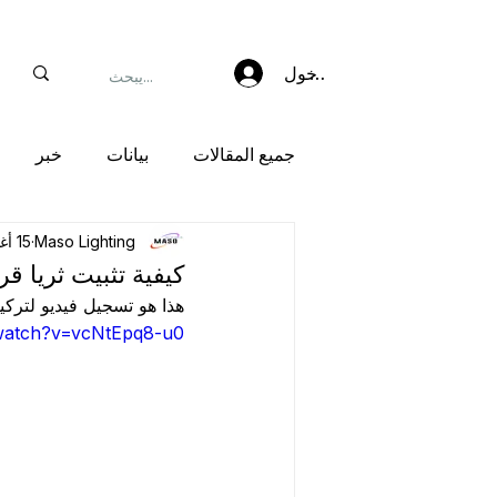
تسجيل الدخول
جميع المقالات
بيانات
خبر
Maso Lighting
15 أغسطس 2022
كيفية تثبيت ثريا ق
هذا هو تسجيل فيديو لترك
watch?v=vcNtEpq8-u0